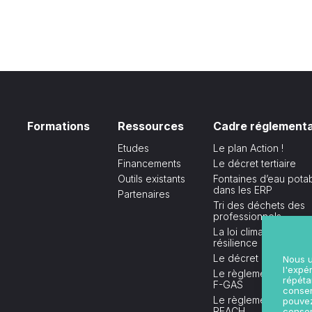
Formations
Ressources
Cadre réglementa
Etudes
Le plan Action !
Financements
Le décret tertiaire
Outils existants
Fontaines d’eau pota
dans les ERP
Partenaires
Tri des déchets des
professionnels
La loi climat et
résilience
Le décret BACS
Nous u
l'expé
Le règlement europ
répéta
F-GAS
consen
Le règlement europ
pouvez
REACH
consen