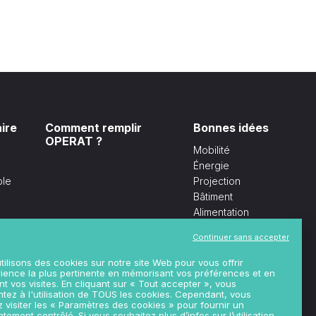
ire
Comment remplir
Bonnes idées
OPERAT ?
Mobilité
Énergie
ble
Projection
Bâtiment
Alimentation
Déchets
Continuer sans accepter
tilisons des cookies sur notre site Web pour vous offrir
rience la plus pertinente en mémorisant vos préférences et en
éen
nt vos visites. En cliquant sur « Tout accepter », vous
tez à l'utilisation de TOUS les cookies. Cependant, vous
éen
 visiter les « Paramètres des cookies » pour fournir un
tement contrôlé. Si vous souhaitez plus d’infos sur l’utilisation